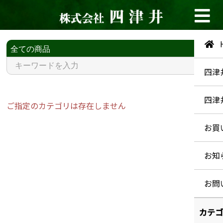
四津
四津
ご指定のカテゴリは存在しません
お買
お知
お問
カテゴ