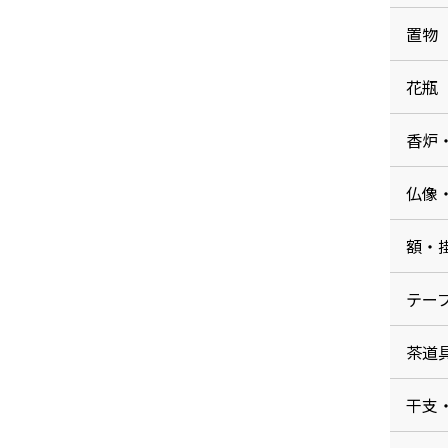
置物
花瓶
香炉
仏像
額・
テー
茶道
干支