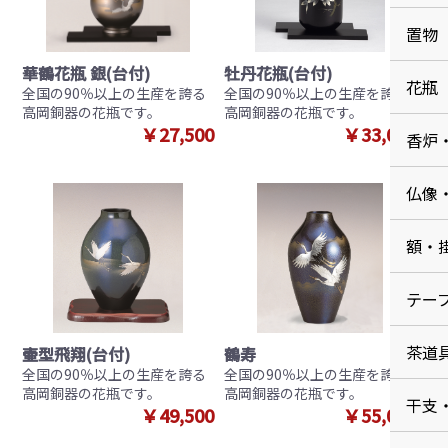
置物
華鶴花瓶 銀(台付)
牡丹花瓶(台付)
花瓶
全国の90％以上の生産を誇る
全国の90％以上の生産を誇る
高岡銅器の花瓶です。
高岡銅器の花瓶です。
￥27,500
￥33,000
香炉
仏像
額・
テー
茶道
壷型飛翔(台付)
鶴寿
全国の90％以上の生産を誇る
全国の90％以上の生産を誇る
高岡銅器の花瓶です。
高岡銅器の花瓶です。
干支
￥49,500
￥55,000