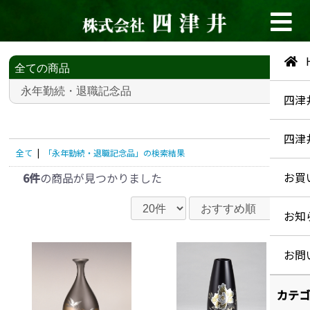
四津
四津
全て
|
「永年勤続・退職記念品」の検索結果
お買
6件
の商品が見つかりました
お知
お問
カテゴ