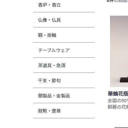
8件
の商品
香炉・香立
仏像・仏具
額・掛軸
テーブルウェア
茶道具・急須
干支・節句
華鶴花瓶
銀製品・金製品
全国の9
銅器の花
叙勲・褒章