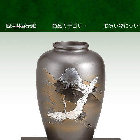
四津井展示館
商品カテゴリー
お買い物につい
花 瓶
香炉・香立
仏像・仏
道具・急須
干支・節句
銀製品・金