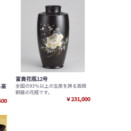
富貴花瓶12号
る高
全国の93％以上の生産を誇る高岡
銅器の花瓶です。
￥231,000
500