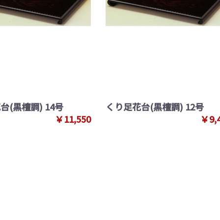
台(黒檀調) 14号
くり足花台(黒檀調) 12号
￥11,550
￥9,