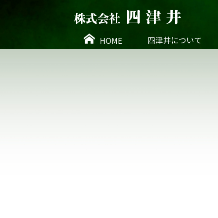
四津井について
HOME
置 物
テーブルウェア
茶