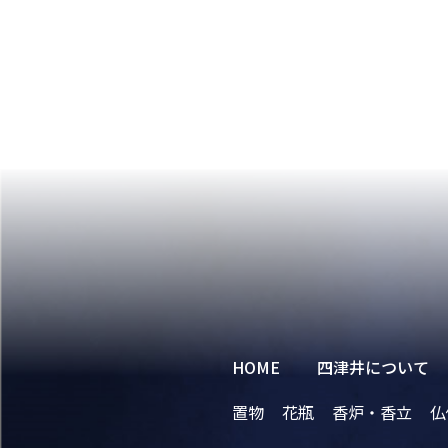
HOME
四津井について
置物
花瓶
香炉・香立
仏