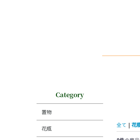
Category
置物
全て
|
花
花瓶