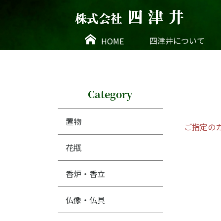
四津井について
HOME
Category
置 物
置物
ご指定の
花瓶
香炉・香立
テーブルウェア
茶
仏像・仏具