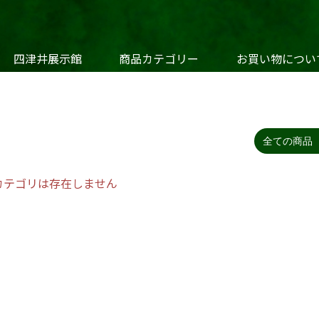
四津井展示館
商品カテゴリー
お買い物につい
花 瓶
香炉・香立
仏像・仏
カテゴリは存在しません
道具・急須
干支・節句
銀製品・金